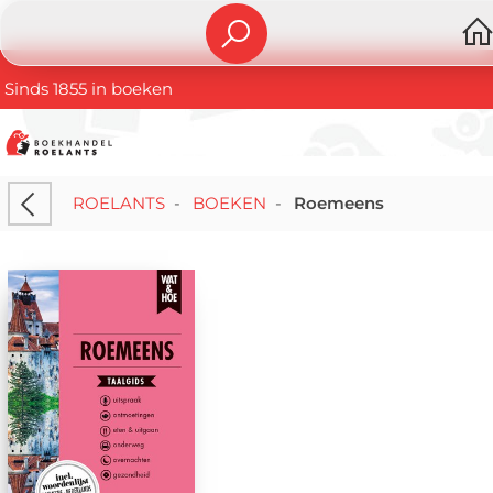
Sinds 1855 in boeken
ROELANTS
-
BOEKEN
-
Roemeens