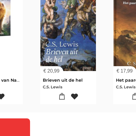
€
20,99
€
17,99
De Kronieken van Narnia
Brieven uit de hel
C.S. Lewis
C.S. Lewis