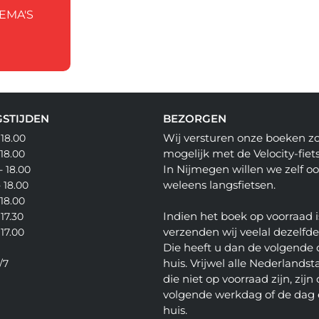
EMA'S
STIJDEN
BEZORGEN
Wij versturen onze boeken z
 18.00
mogelijk met de Velocity-fiets
 18.00
In Nijmegen willen we zelf o
- 18.00
weleens langsfietsen.
- 18.00
 18.00
Indien het boek op voorraad i
 17.30
verzenden wij veelal dezelfd
 17.00
Die heeft u dan de volgende 
huis. Vrijwel alle Nederlandsta
/7
die niet op voorraad zijn, zijn
volgende werkdag of de dag 
huis.