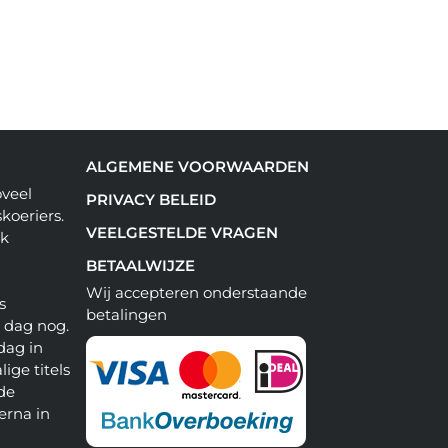
ALGEMENE VOORWAARDEN
oveel
PRIVACY BELEID
koeriers.
VEELGESTELDE VRAGEN
ok
BETAALWIJZE
Wij accepteren onderstaande
s
betalingen
e dag nog.
dag in
lige titels
 de
erna in