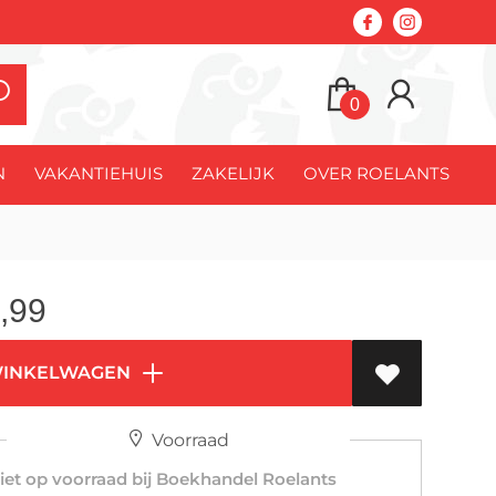
0
N
VAKANTIEHUIS
ZAKELIJK
OVER ROELANTS
,99
WINKELWAGEN
Voorraad
et op voorraad bij Boekhandel Roelants