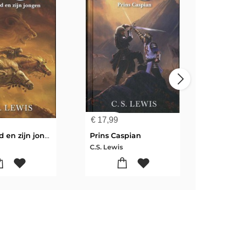
€
17,99
€
17
Het paard en zijn jongen
Prins Caspian
C.S. Lewis
C.S.