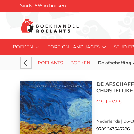
Sinds 1855 in boeken
BOEKEN
FOREIGN LANGUAGES
STUDIE
ROELANTS
-
BOEKEN
-
De afschaffing 
DE AFSCHAFF
CHRISTELIJKE
C.S. LEWIS
Nederlands | 06-0
9789043543286