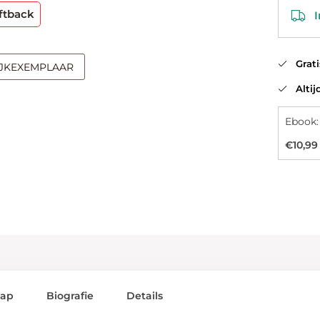
ftback
In
Gratis
IJKEXEMPLAAR
Altijd
Ebook:
€10,99
lap
Biografie
Details