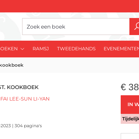
BOEKEN
RAMSJ
TWEEDEHANDS
EVENEMENTE
. kookboek
€
38
EST. KOOKBOEK
FAI LEE-SUN LI-YAN
IN 
Tijdeli
-2023 | 304 pagina's