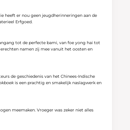
Wie heeft er nou geen jeugdherinneringen aan de
terieel Erfgoed.
pangang tot de perfecte bami, van foe yong hai tot
e gerechten namen zĳ mee vanuit het oosten en
teurs de geschiedenis van het Chinees-Indische
kookboek
is een prachtig en smakelĳk naslagwerk en
 mogen meemaken. Vroeger was zeker niet alles