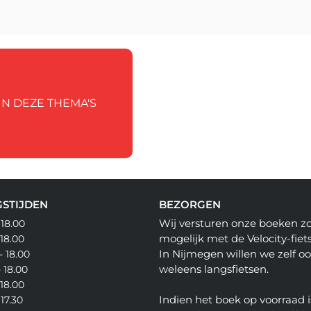
IN DEZE THEMA'S
STIJDEN
BEZORGEN
Wij versturen onze boeken z
 18.00
mogelijk met de Velocity-fiets
 18.00
In Nijmegen willen we zelf o
- 18.00
weleens langsfietsen.
- 18.00
 18.00
Indien het boek op voorraad i
 17.30