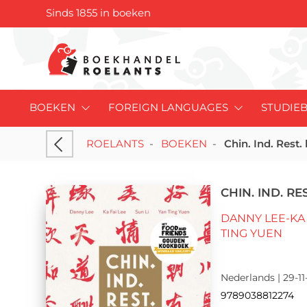
Sinds 1855 in boeken
BOEKEN
FOREIGN LANGUAGES
STUDIE
ROELANTS
-
BOEKEN
-
Chin. Ind. Rest
CHIN. IND. R
DANNY LEE-KA 
TING YUEN
Nederlands | 29-11
9789038812274