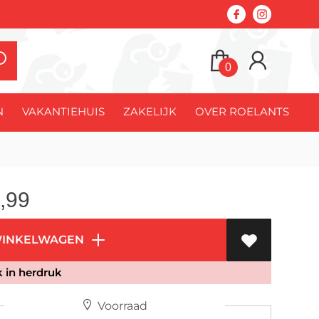
0
N
VAKANTIEHUIS
ZAKELIJK
OVER ROELANTS
,99
WINKELWAGEN
jk in herdruk
Voorraad