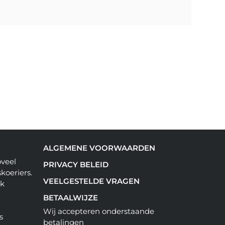
ALGEMENE VOORWAARDEN
oveel
PRIVACY BELEID
koeriers.
VEELGESTELDE VRAGEN
ok
BETAALWIJZE
Wij accepteren onderstaande
s
betalingen