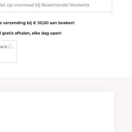
et op voorraad bij Boekhandel Roelants
 verzending bij € 30,00 aan boeken!
 gratis afhalen, elke dag open!
Paperback / softback