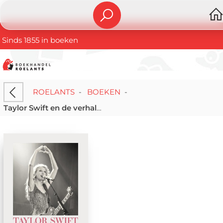
Sinds 1855 in boeken
ROELANTS
-
BOEKEN
-
Taylor Swift en de verhalen achter haar looks