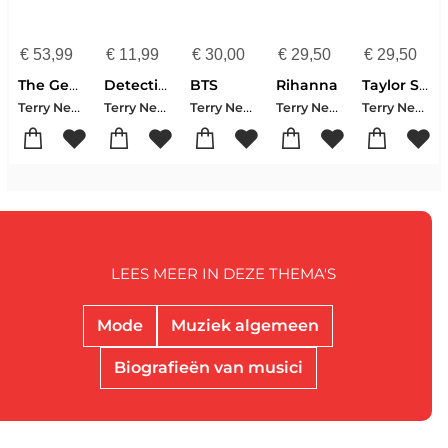
€
53,99
€
11,99
€
30,00
€
29,50
€
29,50
The Genius Of Rei Kawakubo: The Woman Who Founded Comme Des Garcons
Detective Strongoak And The Case Of The Dead Elf
BTS
Rihanna
Taylor Swift
Terry Newman
Terry Newman
Terry Newman
Terry Newman
Terry Newman
LEES MEER IN DEZE THEMA'S
Mode
Muziek algemeen
Biografieën van musici