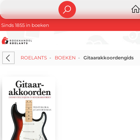
Sinds 1855 in boeken
ROELANTS
-
BOEKEN
-
Gitaarakkoordengids