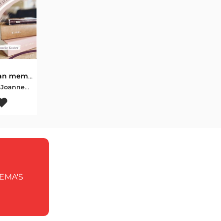
II De kracht van memorisatie
Priscilla Docter-Joanneke Koster
EMA'S