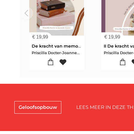
€
19,99
€
19,99
De kracht van memorisatie
Priscilla Docter-Joanneke Koster
Geloofsopbouw
LEES MEER IN DEZE TH