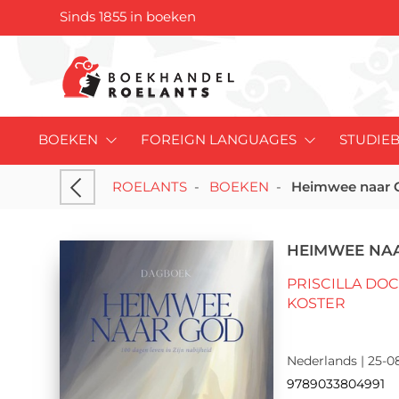
Sinds 1855 in boeken
BOEKEN
FOREIGN LANGUAGES
STUDIE
ROELANTS
-
BOEKEN
-
Heimwee naar 
HEIMWEE NA
PRISCILLA DO
KOSTER
Nederlands | 25-08
9789033804991