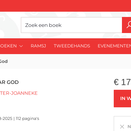
BOEKEN
RAMSJ
TWEEDEHANDS
EVENEMENTE
God
€
17
AR GOD
CTER-JOANNEKE
IN 
-2025 | 112 pagina's
Ni