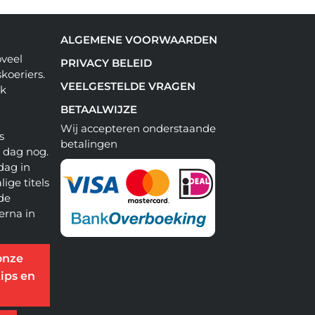
ALGEMENE VOORWAARDEN
oveel
PRIVACY BELEID
koeriers.
VEELGESTELDE VRAGEN
ok
BETAALWIJZE
Wij accepteren onderstaande
s
betalingen
e dag nog.
dag in
lige titels
 de
erna in
onze
ips en