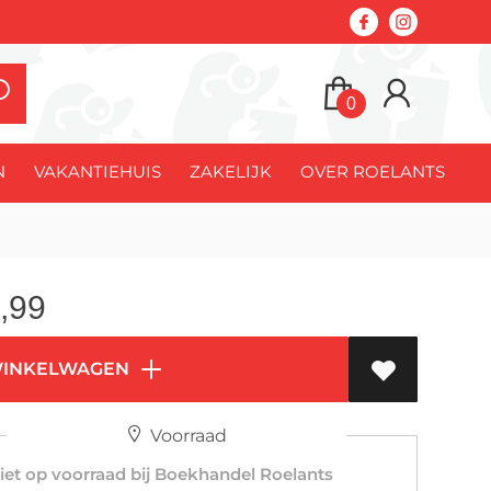
0
N
VAKANTIEHUIS
ZAKELIJK
OVER ROELANTS
,99
WINKELWAGEN
Voorraad
et op voorraad bij Boekhandel Roelants