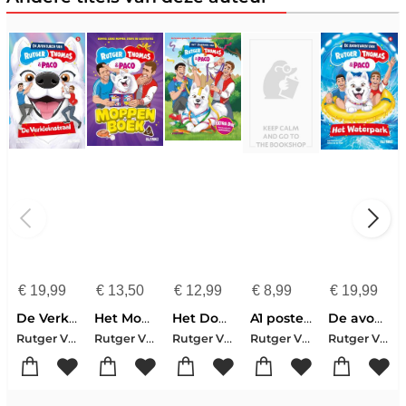
€
19,99
€
13,50
€
12,99
€
8,99
€
19,99
De Verkleinstraal
Het Moppenboek van Rutger, Thomas en Paco
Het Doeboek van Rutger, Thomas & Paco
A1 poster Paco
De avonturen van Rutger, Thomas en Paco - Het Waterpark
Rutger Vink-Thomas van Grinsven
Rutger Vink-Thomas van Grinsven
Rutger Vink-Thomas van Grinsven
Rutger Vink-Thomas van Grinsven
Rutger Vink-Thomas van Grinsven