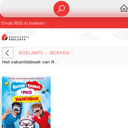
Sinds 1855 in boeken
ROELANTS
-
BOEKEN
-
Het vakantieboek van Rutger, Thomas en Paco