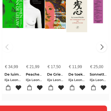
€
34,99
€
21,99
€
17,50
€
11,99
€
25,00
De luimen van de leeuw
Peachez, een romance
De Griekse mythen
De toekomst van de literatuur
Sonnetten 2020
Ilja Leonard Pfeijffer
Ilja Leonard Pfeijffer
Ilja Leonard Pfeijffer
Ilja Leonard Pfeijffer
Ilja Leonard Pfeijffer