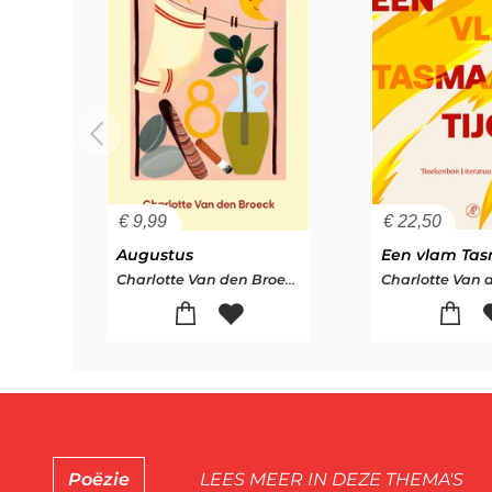
€
9,99
€
22,50
Augustus
Charlotte Van den Broeck
Poëzie
LEES MEER IN DEZE THEMA'S