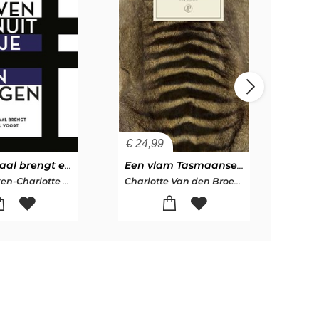
€
24,99
€
21
Een verhaal brengt een verhaal voort
Een vlam Tasmaanse tijgers
Waa
Jan Brokken-Charlotte Van den Broeck
Charlotte Van den Broeck