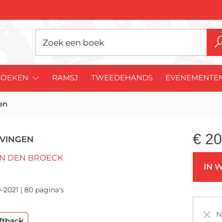
BOEKEN
RAMSJ
TWEEDEHANDS
EVENEMENTE
en
€
20
VINGEN
AN DEN BROECK
IN 
-2021 | 80 pagina's
Ni
ftback