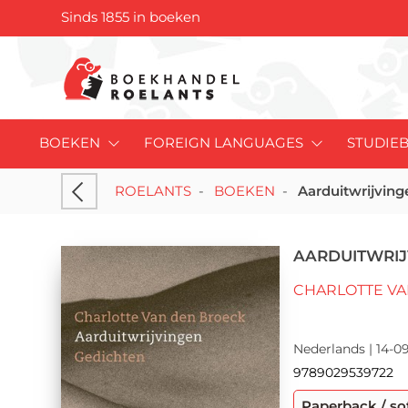
Sinds 1855 in boeken
BOEKEN
FOREIGN LANGUAGES
STUDIE
ROELANTS
-
BOEKEN
-
Aarduitwrijving
AARDUITWRIJ
CHARLOTTE V
Nederlands | 14-09
9789029539722
Paperback / so