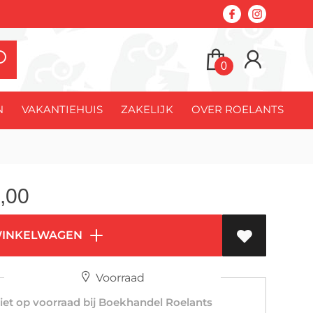
0
N
VAKANTIEHUIS
ZAKELIJK
OVER ROELANTS
,00
WINKELWAGEN
Voorraad
et op voorraad bij Boekhandel Roelants