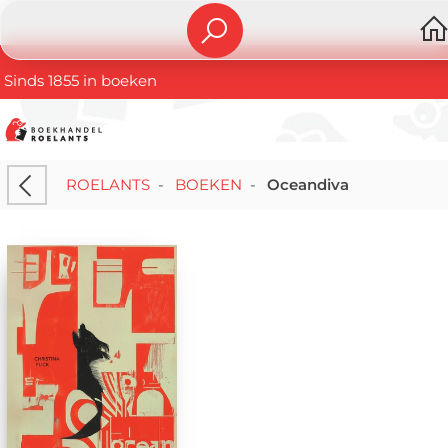
Sinds 1855 in boeken
ROELANTS
-
BOEKEN
-
Oceandiva