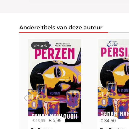
Andere titels van deze auteur
eBook
€
5,99
€
34,50
€
13,99