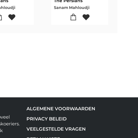
ians
The Persians
The 
hloudji
Sanam Mahloudji
Sana
ALGEMENE VOORWAARDEN
oveel
PRIVACY BELEID
koeriers.
VEELGESTELDE VRAGEN
ok