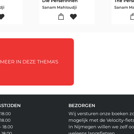
Die Perserinnen
The Pers
dji
Sanam Mahloudji
Sanam Ma
 MEER IN DEZE THEMA'S
STIJDEN
BEZORGEN
Wij versturen onze boeken z
 18.00
mogelijk met de Velocity-fiets
 18.00
In Nijmegen willen we zelf o
- 18.00
weleens langsfietsen.
- 18.00