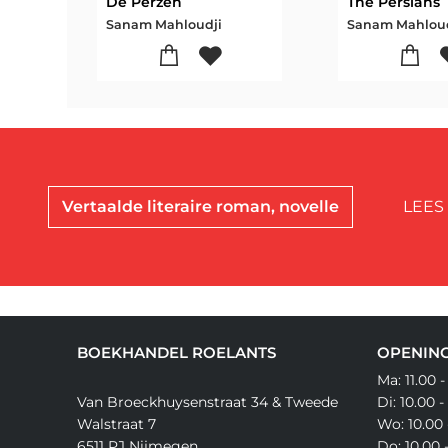
De Perzen
The Persians
Sanam Mahloudji
Sanam Mahlou
Vertaalde literaire roman, novelle
LEES
BOEKHANDEL ROELANTS
OPENING
Ma: 11.00 -
Van Broeckhuysenstraat 34 & Tweede
Di: 10.00 -
Walstraat 7
Wo: 10.00 
6511 PJ Nijmegen
Do: 10.00 