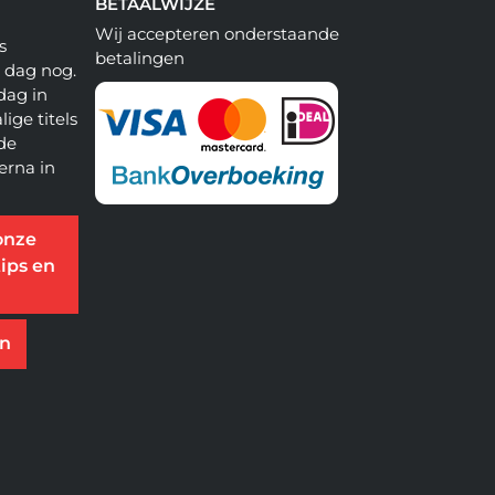
BETAALWIJZE
Wij accepteren onderstaande
s
betalingen
e dag nog.
dag in
lige titels
 de
erna in
onze
ips en
en