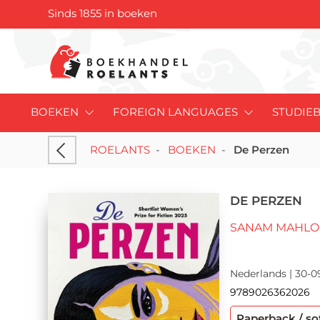
Sinds 1855 in boeken
BOEKEN
FOREIGN LANGUAGES
STUDIE
ROELANTS
-
BOEKEN
-
De Perzen
DE PERZEN
SANAM MAHLO
Nederlands | 30-0
9789026362026
Paperback / so