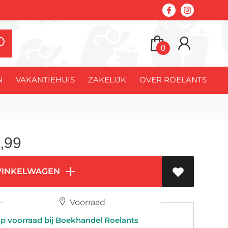
0
N
VAKANTIEHUIS
ZAKELIJK
OVER ROELANTS
,99
WINKELWAGEN
Voorraad
 voorraad bij Boekhandel Roelants