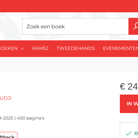
BOEKEN
RAMSJ
TWEEDEHANDS
EVENEMENTE
€
24
UDJI
IN 
9-2025 | 400 pagina's
Op
ftback