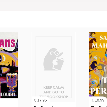
€
17,95
€
18,99