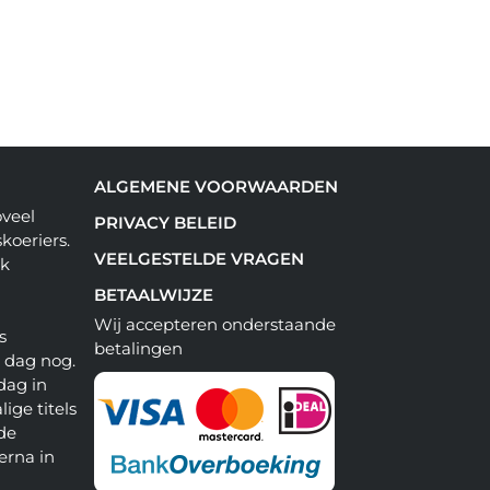
ALGEMENE VOORWAARDEN
oveel
PRIVACY BELEID
koeriers.
VEELGESTELDE VRAGEN
ok
BETAALWIJZE
Wij accepteren onderstaande
s
betalingen
e dag nog.
dag in
lige titels
 de
erna in