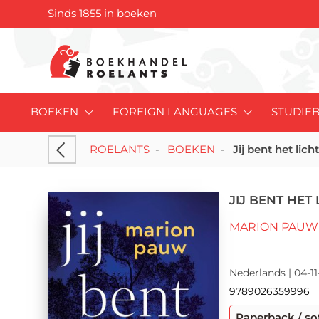
Sinds 1855 in boeken
BOEKEN
FOREIGN LANGUAGES
STUDIE
ROELANTS
-
BOEKEN
-
Jij bent het lich
JIJ BENT HET 
MARION PAUW
Nederlands | 04-11
9789026359996
Paperback / so