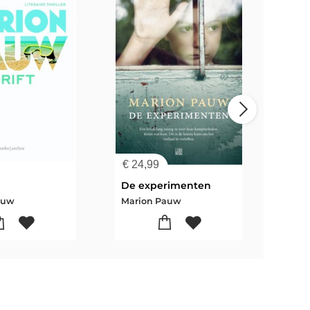
€
24,99
€
25
De experimenten
Voge
auw
Marion Pauw
Mari