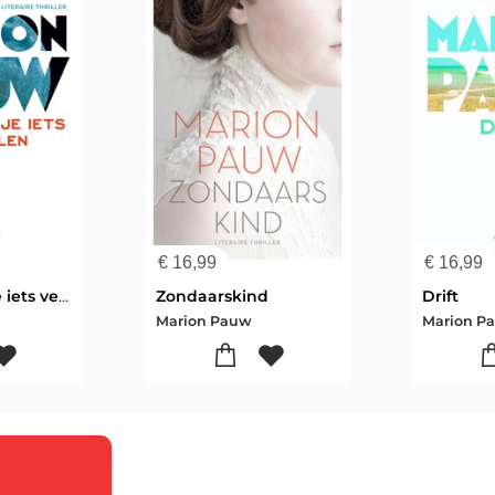
€
16,99
€
16,99
We moeten je iets vertellen
Zondaarskind
Drift
Marion Pauw
Marion P