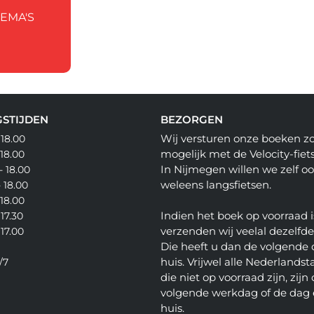
HEMA'S
STIJDEN
BEZORGEN
Wij versturen onze boeken z
 18.00
mogelijk met de Velocity-fiets
 18.00
In Nijmegen willen we zelf o
- 18.00
weleens langsfietsen.
- 18.00
 18.00
Indien het boek op voorraad i
 17.30
verzenden wij veelal dezelfd
 17.00
Die heeft u dan de volgende 
huis. Vrijwel alle Nederlandsta
/7
die niet op voorraad zijn, zijn
volgende werkdag of de dag 
huis.