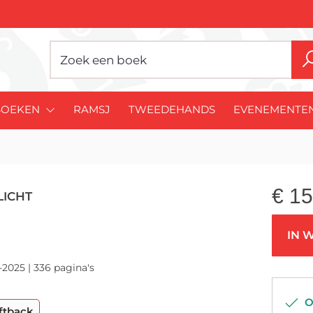
BOEKEN
RAMSJ
TWEEDEHANDS
EVENEMENTE
t
€
15
LICHT
IN 
-2025 | 336 pagina's
Op
ftback