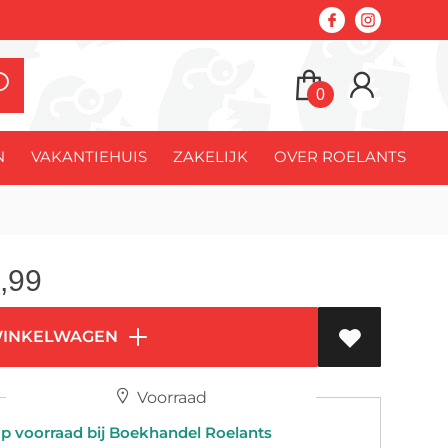
0
N
VAKANTIEHUIS
ZAKELIJK
OVER ROELANTS
,99
WINKELWAGEN
Voorraad
 voorraad bij Boekhandel Roelants