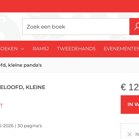
BOEKEN
RAMSJ
TWEEDEHANDS
EVENEMENTE
fd, kleine panda's
€
12
ELOOFD, KLEINE
IN 
T
6-2026 | 30 pagina's
Ni