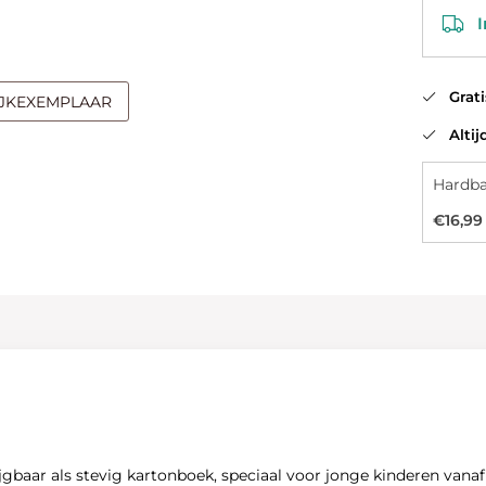
In
Gratis
IJKEXEMPLAAR
Altijd
Hardb
€16,99
rijgbaar als stevig kartonboek, speciaal voor jonge kinderen vana