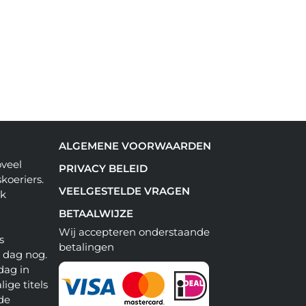
ALGEMENE VOORWAARDEN
oveel
PRIVACY BELEID
koeriers.
VEELGESTELDE VRAGEN
ok
BETAALWIJZE
Wij accepteren onderstaande
s
betalingen
e dag nog.
dag in
lige titels
 de