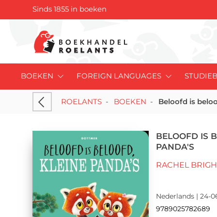
Sinds 1855 in boeken
BOEKEN
FOREIGN LANGUAGES
STUDIE
ROELANTS
-
BOEKEN
-
Beloofd is beloo
BELOOFD IS B
PANDA'S
RACHEL BRIGH
Nederlands | 24-0
9789025782689