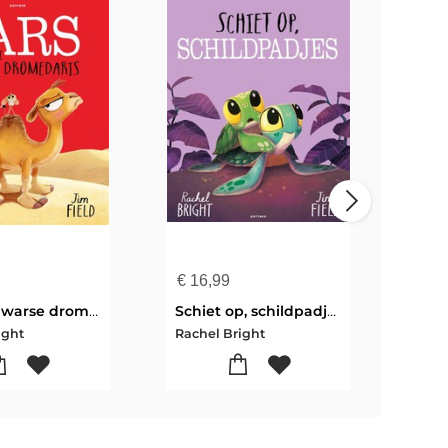
€
16,99
€
12
Lars de dwarse dromedaris
Schiet op, schildpadjes
ight
Rachel Bright
Rach