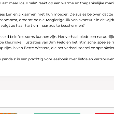
'Laat maar los, Koala', raakt op een warme en toegankelijke man
Len en Jik samen met hun moeder. De zusjes beloven dat ze altij
ar boomnest, droomt de nieuwsgierige Jik van avontuur in de wijd
f volgt ze haar hart om haar zus te beschermen?
keld beloftes soms kunnen zijn. Het verhaal biedt een natuurlij
. De kleurrijke illustraties van Jim Field en het ritmische, speel
p rijm is van Bette Westera, die het verhaal soepel en sprankel
e panda's' is een prachtig voorleesboek over liefde en vertrouwe