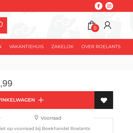
0
N
VAKANTIEHUIS
ZAKELIJK
OVER ROELANTS
,99
WINKELWAGEN
Voorraad
et op voorraad bij Boekhandel Roelants