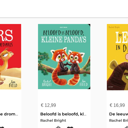
€
12,99
€
16,99
Lars de dwarse dromedaris
Beloofd is beloofd, kleine panda's
De leeuw
Rachel Bright
Rachel Br