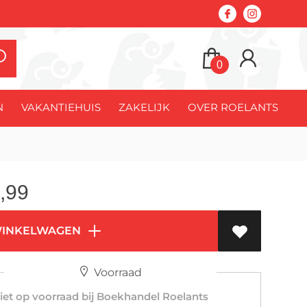
0
N
VAKANTIEHUIS
ZAKELIJK
OVER ROELANTS
,99
WINKELWAGEN
Voorraad
et op voorraad bij Boekhandel Roelants