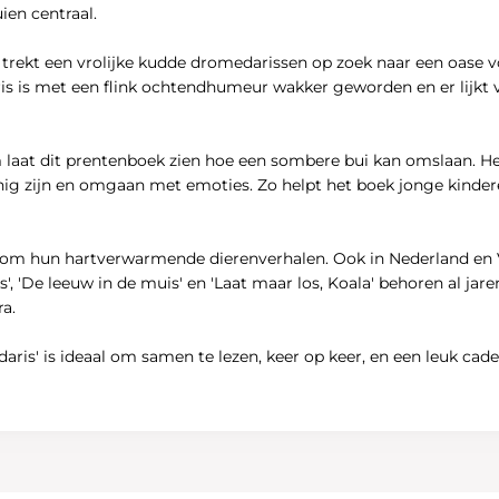
ien centraal.
trekt een vrolijke kudde dromedarissen op zoek naar een oase voo
s is met een flink ochtendhumeur wakker geworden en er lijkt va
jm laat dit prentenboek zien hoe een sombere bui kan omslaan. H
jnig zijn en omgaan met emoties. Zo helpt het boek jonge kind
efd om hun hartverwarmende dierenverhalen. Ook in Nederland e
', 'De leeuw in de muis' en 'Laat maar los, Koala' behoren al ja
ra.
ris' is ideaal om samen te lezen, keer op keer, en een leuk ca