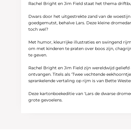
Rachel Bright en Jim Field staat het thema driftbu
Dwars door het uitgestrekte zand van de woestijn 
goedgemutst, behalve Lars. Deze kleine dromedari
toch wel?
Met humor, kleurrijke illustraties en swingend ri
om met kinderen te praten over boos zijn, chagri
te geven.
Rachel Bright en Jim Field zijn wereldwijd geli
ontvangen. Titels als 'Twee vechtende eekhoorntjes
sprankelende vertaling op rijm is van Bette Weste
Deze kartonboekeditie van 'Lars de dwarse dromeda
grote gevoelens.