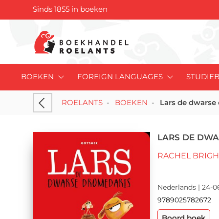
Sinds 1855 in boeken
BOEKEN
FOREIGN LANGUAGES
STUDIE
ROELANTS
-
BOEKEN
-
Lars de dwarse
LARS DE DW
RACHEL BRIGH
Nederlands | 24-0
9789025782672
Boord boek