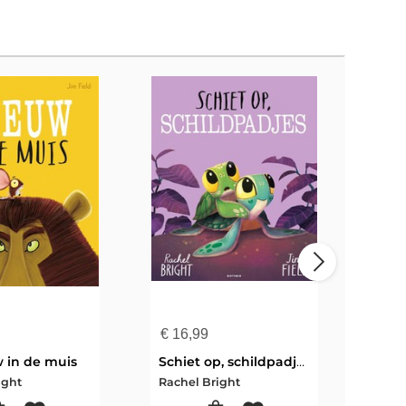
€
16,99
€
12
 in de muis
Schiet op, schildpadjes
ight
Rachel Bright
Rach