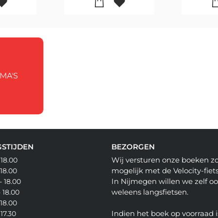
MA'S
STIJDEN
BEZORGEN
Wij versturen onze boeken z
 18.00
mogelijk met de Velocity-fiets
 18.00
In Nijmegen willen we zelf o
- 18.00
weleens langsfietsen.
- 18.00
 18.00
Indien het boek op voorraad i
 17.30