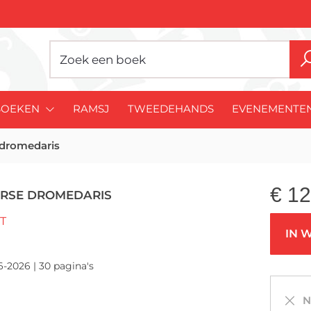
BOEKEN
RAMSJ
TWEEDEHANDS
EVENEMENTE
 dromedaris
€
12
ARSE DROMEDARIS
T
IN 
6-2026 | 30 pagina's
Ni