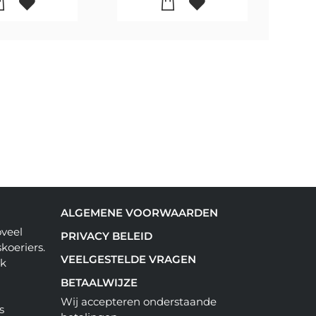
ALGEMENE VOORWAARDEN
oveel
PRIVACY BELEID
koeriers.
VEELGESTELDE VRAGEN
ok
BETAALWIJZE
Wij accepteren onderstaande
s