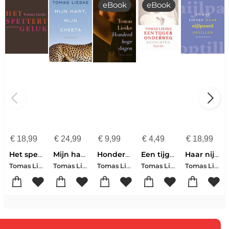
eBook
eBook
€
18,99
€
24,99
€
9,99
€
4,49
€
18,99
Het spettert geluk
Mijn hart, mijn cheeta
Honderd hoge dagen
Een tijger onderweg
Haar nijlpaard optillen
Tomas Lieske
Tomas Lieske
Tomas Lieske
Tomas Lieske
Tomas Lieske