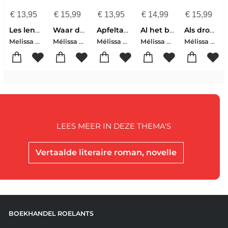
€
13,95
€
15,99
€
13,95
€
14,99
€
15,99
Les lendemains
Waar de zon de sneeuw raakt
Apfeltage
Al het blauw van de hemel
Als dromen fluisteren
Melissa Da Costa
Mélissa Da Costa
Mélissa da Costa
Mélissa Da Costa
Mélissa Da Costa
LEES MEER IN DEZE THEMA'S
Vertaalde literaire roman, novelle
BOEKHANDEL ROELANTS