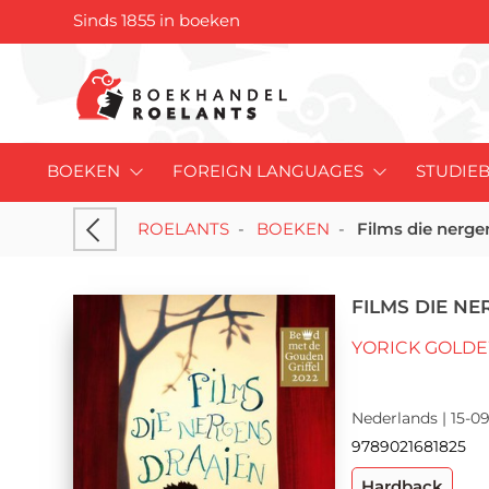
Sinds 1855 in boeken
BOEKEN
FOREIGN LANGUAGES
STUDIE
ROELANTS
-
BOEKEN
-
Films die nerge
FILMS DIE N
YORICK GOLDE
Nederlands | 15-09
9789021681825
Hardback