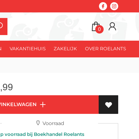
0
N
VAKANTIEHUIS
ZAKELIJK
OVER ROELANTS
,99
WINKELWAGEN
Voorraad
 voorraad bij Boekhandel Roelants