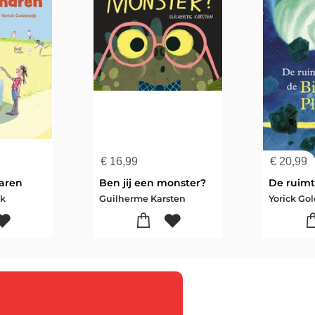
€
16,99
€
20,99
haren
Ben jij een monster?
jk
Guilherme Karsten
Yorick Go