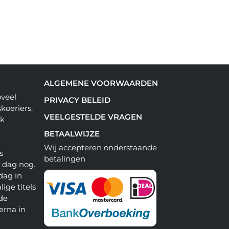
ALGEMENE VOORWAARDEN
oveel
PRIVACY BELEID
koeriers.
VEELGESTELDE VRAGEN
ok
BETAALWIJZE
Wij accepteren onderstaande
s
betalingen
e dag nog.
dag in
lige titels
 de
erna in