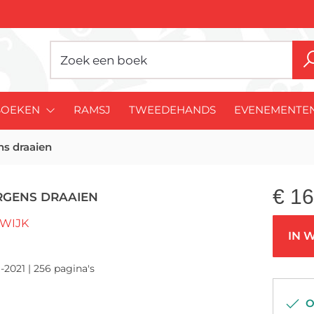
BOEKEN
RAMSJ
TWEEDEHANDS
EVENEMENTE
ns draaien
€
16
ERGENS DRAAIEN
WIJK
IN 
-2021 | 256 pagina's
Op