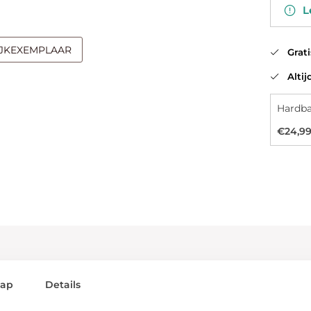
Le
IJKEXEMPLAAR
Gratis
Altijd
Hardb
€24,9
lap
Details