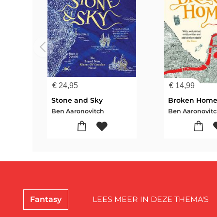
€
24,95
€
14,99
Stone and Sky
Broken Home
Ben Aaronovitch
Ben Aaronovit
Fantasy
LEES MEER IN DEZE THEMA'S