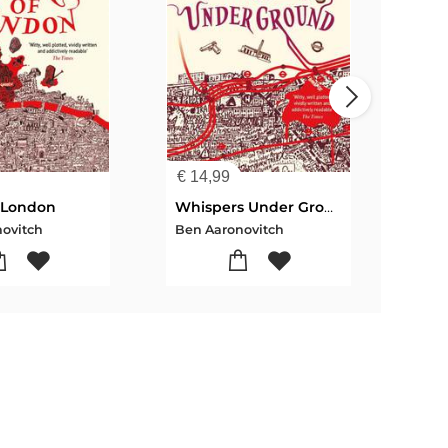
€
14,99
€
16
f London
Whispers Under Ground
Sto
ovitch
Ben Aaronovitch
Ben 