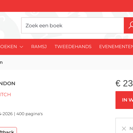
BOEKEN
RAMSJ
TWEEDEHANDS
EVENEMENTE
on
€
23
ONDON
ITCH
IN 
4-2026 | 400 pagina's
Ni
ftback