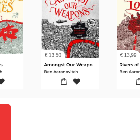
€
13,50
€
13,99
s
Amongst Our Weapons
Rivers o
ch
Ben Aaronovitch
Ben Aaron