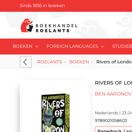
Sinds 1855 in boeken
BOEKEN
FOREIGN LANGUAGES
STUDIE
ROELANTS
-
BOEKEN
-
Rivers of Lond
RIVERS OF L
BEN AARONOV
Nederlands | 23-0
9789021058603
Paperback / so