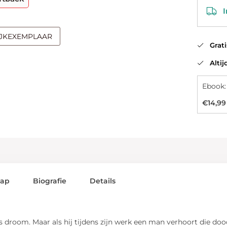
In
IJKEXEMPLAAR
Gratis
Altijd
Ebook:
€14,99
lap
Biografie
Details
room. Maar als hij tijdens zijn werk een man verhoort die dood bl