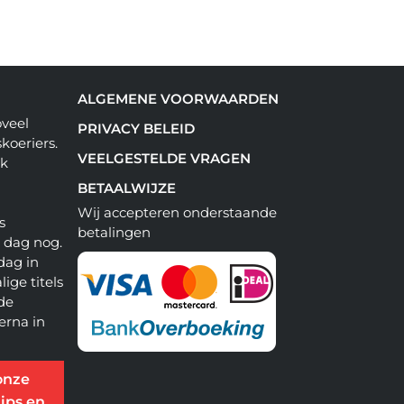
ALGEMENE VOORWAARDEN
oveel
PRIVACY BELEID
koeriers.
VEELGESTELDE VRAGEN
ok
BETAALWIJZE
Wij accepteren onderstaande
s
betalingen
e dag nog.
dag in
lige titels
 de
erna in
onze
ips en