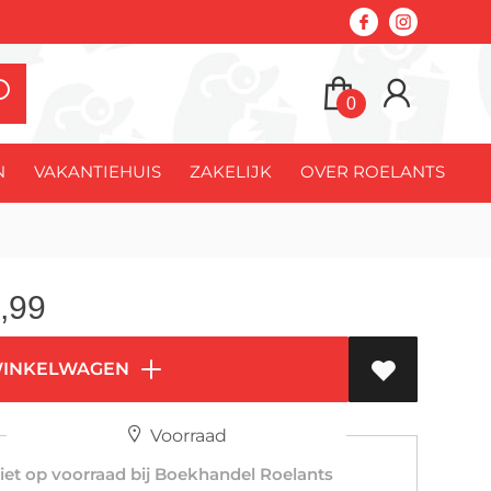
0
N
VAKANTIEHUIS
ZAKELIJK
OVER ROELANTS
,99
WINKELWAGEN
Voorraad
et op voorraad bij Boekhandel Roelants