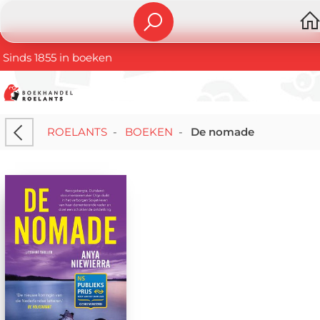
Sinds 1855 in boeken
ROELANTS
-
BOEKEN
-
De nomade