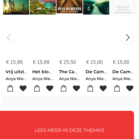
€
15,99
€
15,99
€
25,50
€
15,00
€
15,00
Vrij uitzicht
Het bloemenmeisje
The Camino
De Camino (MP) (POD)
De Camino (Special Vriendenloterij 2024)
Anya Niewierra
Anya Niewierra
Anya Niewierra
Anya Niewierra
Anya Niewierra
LEES MEER IN DEZE THEMA'S