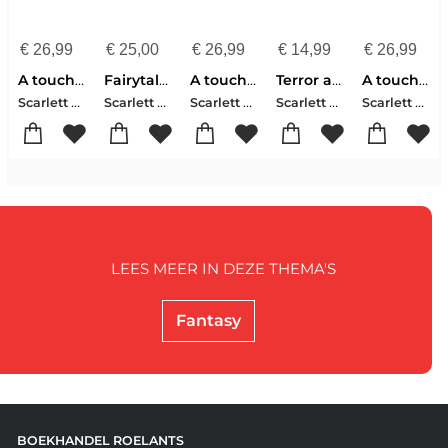
€
26,99
€
25,00
€
26,99
€
14,99
€
26,99
A touch of ruin
Fairytale retellings
A touch of chaos
Terror at the Gates
A touch of darkness
Scarlett St. Clair
Scarlett St. Clair
Scarlett St. Clair
Scarlett St. Clair
Scarlett St. Clair
LEES MEER IN DEZE THEMA'S
Fantasy
BOEKHANDEL ROELANTS