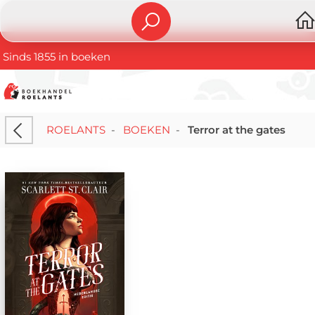
Sinds 1855 in boeken
ROELANTS
-
BOEKEN
-
Terror at the gates