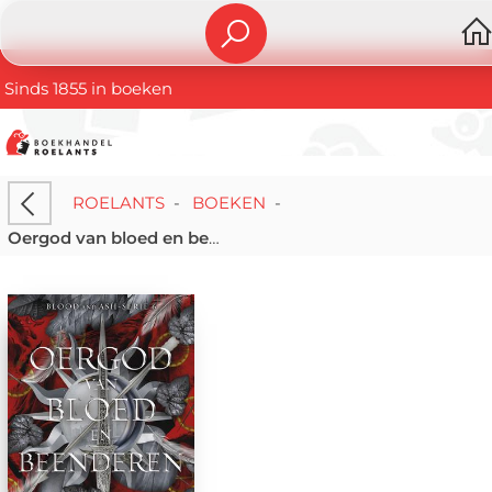
Sinds 1855 in boeken
ROELANTS
-
BOEKEN
-
Oergod van bloed en beenderen