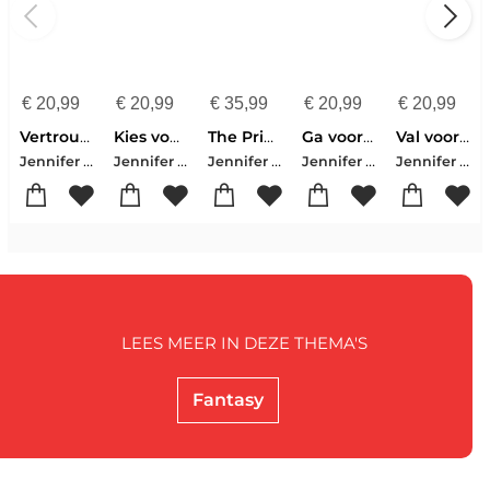
€
20,99
€
20,99
€
35,99
€
20,99
€
20,99
Vertrouw op mij
Kies voor mij
The Primal of Blood and Bone
Ga voor mij
Val voor mij
Jennifer L. Armentrout
Jennifer L. Armentrout
Jennifer L. Armentrout
Jennifer L. Armentrout
Jennifer L. Armentrout
LEES MEER IN DEZE THEMA'S
Fantasy