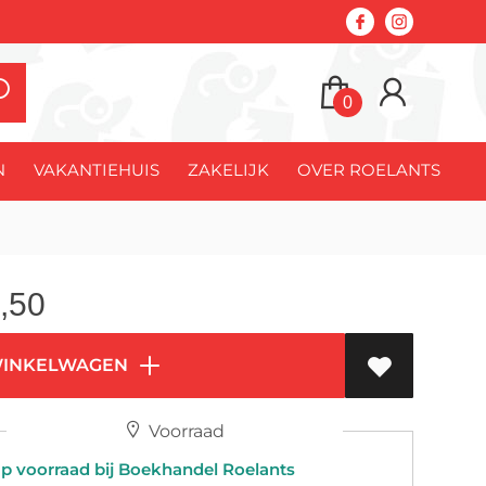
0
N
VAKANTIEHUIS
ZAKELIJK
OVER ROELANTS
,50
WINKELWAGEN
Voorraad
 voorraad bij Boekhandel Roelants