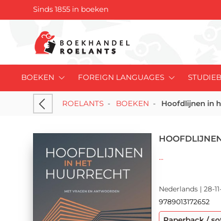
Sinds 1855 in boeken
BOEKEN
FOREIGN LANGUAGES
STUDIE
ROELANTS
-
BOEKEN
-
Hoofdlijnen in 
HOOFDLIJNEN
...
Nederlands | 28-11
9789013172652
Paperback / so