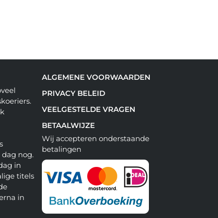
ALGEMENE VOORWAARDEN
oveel
PRIVACY BELEID
koeriers.
VEELGESTELDE VRAGEN
ok
BETAALWIJZE
Wij accepteren onderstaande
s
betalingen
e dag nog.
dag in
lige titels
 de
erna in