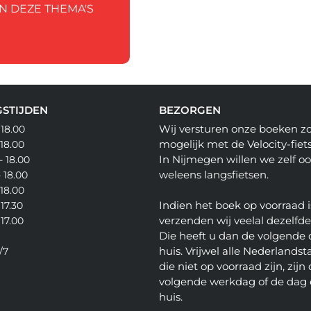
IN DEZE THEMA'S
STIJDEN
BEZORGEN
Wij versturen onze boeken z
 18.00
mogelijk met de Velocity-fiets
 18.00
In Nijmegen willen we zelf o
- 18.00
weleens langsfietsen.
- 18.00
 18.00
Indien het boek op voorraad i
 17.30
verzenden wij veelal dezelfd
 17.00
Die heeft u dan de volgende 
huis. Vrijwel alle Nederlandsta
/7
die niet op voorraad zijn, zijn
volgende werkdag of de dag 
huis.