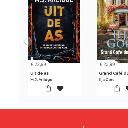
€
22,99
€
23,99
Uit de as
M.J. Arlidge
Ilja Gort