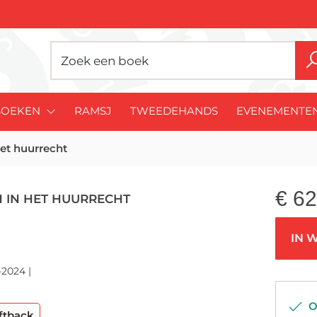
BOEKEN
RAMSJ
TWEEDEHANDS
EVENEMENTE
het huurrecht
€
62
 IN HET HUURRECHT
IN 
-2024 |
Op
ftback