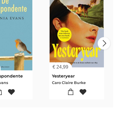
€
24,99
€
24
espondente
Yesteryear
Evans
Caro Claire Burke
Liek