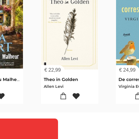
€
22,99
€
24,99
Grand Café du Malheur
Theo in Golden
De corr
Allen Levi
Virginia 