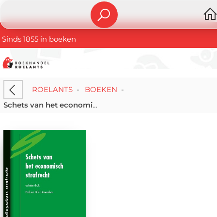
Sinds 1855 in boeken
ROELANTS
-
BOEKEN
-
Schets van het economisch strafrecht