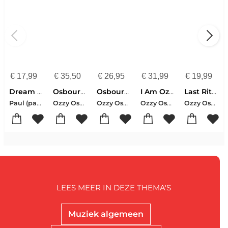
€
17,99
€
35,50
€
26,95
€
31,99
€
19,99
Dream Shroud
Osbourne, O: Last Rites
Osbourne, O: I Am Ozzy
I Am Ozzy
Last Rites
Paul (paul Dexter Has Designed Lighting For Over 30 Years For Major Production Touring Groups Such As Rick James Motley Crue Ozzy Osbourne Dio Triumph Elton John Reo Speedwagon And Many Others) Dexter
Ozzy Osbourne
Ozzy Osbourne
Ozzy Osbourne
Ozzy Osbourne
LEES MEER IN DEZE THEMA'S
Muziek algemeen