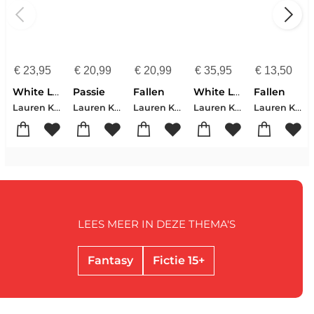
€
23,95
€
20,99
€
20,99
€
35,95
€
13,50
White Lights
Passie
Fallen
White Lights (Limited Deluxe Edition)
Fallen
Lauren Kate
Lauren Kate
Lauren Kate
Lauren Kate
Lauren Kate
LEES MEER IN DEZE THEMA'S
Fantasy
Fictie 15+