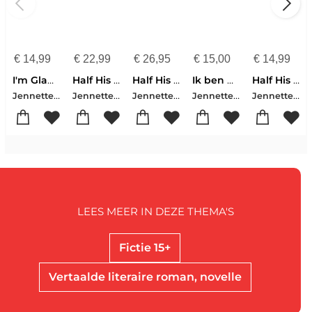
€
14,99
€
22,99
€
26,95
€
15,00
€
14,99
I'm Glad My Mom Died
Half His Age
Half His Age
Ik ben blij dat mijn moeder dood is
Half His Age
Jennette McCurdy
Jennette McCurdy
Jennette Mccurdy
Jennette McCurdy
Jennette McCurdy
LEES MEER IN DEZE THEMA'S
Fictie 15+
Vertaalde literaire roman, novelle