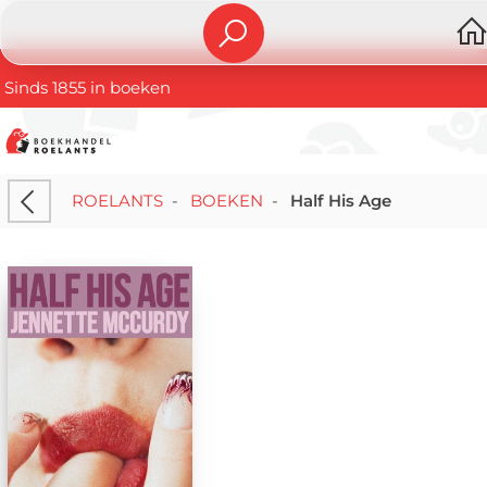
Sinds 1855 in boeken
ROELANTS
-
BOEKEN
-
Half His Age