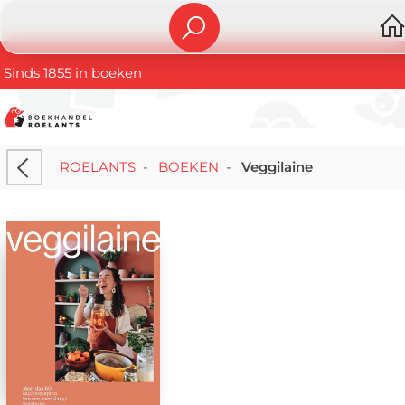
Sinds 1855 in boeken
ROELANTS
-
BOEKEN
-
Veggilaine