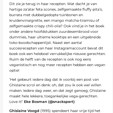
Dit zie je terug in haar recepten. Wat dacht je van
hartige za’atar feta scones, zelfgemaakte fluffy pita’s,
burrata met dubbelgedopte tuinbonen en
kruidenvinaigrette, een mango matcha-tiramisu of
zelfgemaakte crispy chili-olie? Ook vind je in het boek
onder andere hoofdstukken zuurdesembrood voor
dummies, haar ultieme kooktips en een uitgebreide
toko-boodschappenlijst. Naast een aantal
succesrecepten van haar Instagramaccount bevat dit
boek ook een heleboel verrukkelijke nieuwe gerechten.
Ruim de helft van de recepten is ook nog eens
veganistisch en nog meer recepten hebben een vegan
optie!
‘Het gebeurt iedere dag dat ik voorbij een post van
Ghislaine scrol en denk: oh, dat zou ik ook wel willen
maken. Iedere dag weer, en dat zegt genoeg; Ghislaine
maakt hele lekkere, toegankelijke vega-gerechten.
Love it!’
Eke Bosman (@snackspert)
Ghislaine Voogd
(1995) spendeert haar vrije tijd het