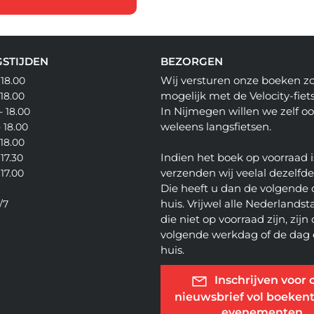
STIJDEN
BEZORGEN
Wij versturen onze boeken z
 18.00
mogelijk met de Velocity-fiets
 18.00
In Nijmegen willen we zelf o
- 18.00
weleens langsfietsen.
- 18.00
 18.00
Indien het boek op voorraad i
 17.30
verzenden wij veelal dezelfd
 17.00
Die heeft u dan de volgende 
huis. Vrijwel alle Nederlandsta
/7
die niet op voorraad zijn, zijn
volgende werkdag of de dag 
huis.
Inschrijven voor 
nieuwsbrief vol boekent
evenementen