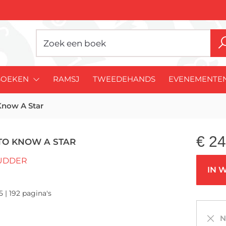
BOEKEN
RAMSJ
TWEEDEHANDS
EVENEMENTE
Know A Star
€
24
TO KNOW A STAR
CUDDER
IN 
5 | 192 pagina's
Ni