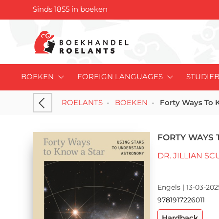
Sinds 1855 in boeken
BOEKEN
FOREIGN LANGUAGES
STUDIE
ROELANTS
-
BOEKEN
-
Forty Ways To 
FORTY WAYS 
DR. JILLIAN S
Engels | 13-03-202
9781917226011
Hardback