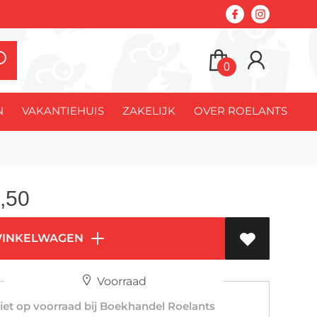
0
N
VAKANTIEHUIS
ZAKELIJK
OVER ROELANTS
,50
WINKELWAGEN
Voorraad
et op voorraad bij Boekhandel Roelants