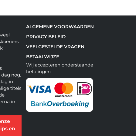
ALGEMENE VOORWAARDEN
oveel
PRIVACY BELEID
koeriers.
VEELGESTELDE VRAGEN
ok
BETAALWIJZE
Wij accepteren onderstaande
s
betalingen
e dag nog.
dag in
lige titels
 de
erna in
onze
ips en