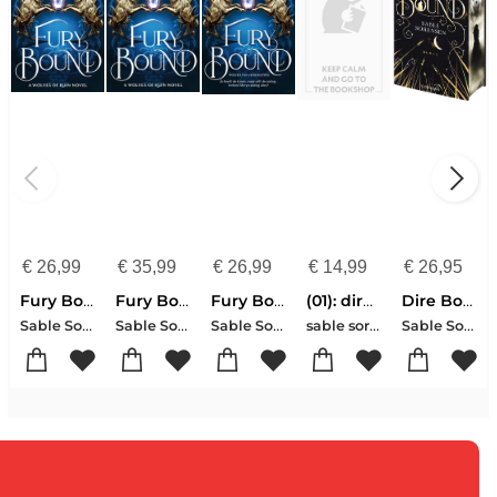
€
26,99
€
35,99
€
26,99
€
14,99
€
26,95
Fury Bound
Fury Bound (Standard Edition)
Fury Bound
(01): dire bound
Dire Bound
Sable Sorensen
Sable Sorensen
Sable Sorensen
sable sorensen
Sable Sorensen