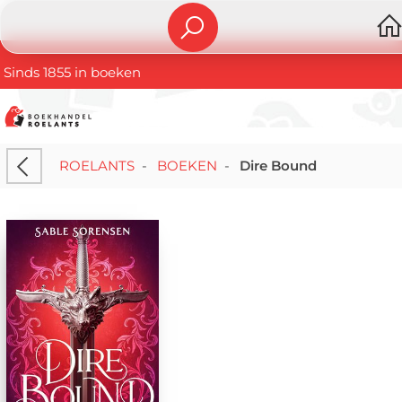
Sinds 1855 in boeken
ROELANTS
-
BOEKEN
-
Dire Bound