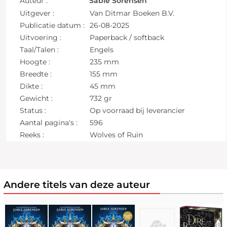
Auteur :
Sable Sorensen
Uitgever :
Van Ditmar Boeken B.V.
Publicatie datum :
26-08-2025
Uitvoering :
Paperback / softback
Taal/Talen :
Engels
Hoogte :
235 mm
Breedte :
155 mm
Dikte :
45 mm
Gewicht :
732 gr
Status :
Op voorraad bij leverancier
Aantal pagina's :
596
Reeks :
Wolves of Ruin
Andere titels van deze auteur