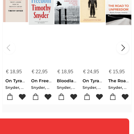
€
18,95
€
22,95
€
18,95
€
24,95
€
15,95
On Tyranny
On Freedom (EXP)
Bloodlands
On Tyranny Graphic Edition
The Road to Unfreedom
Snyder, Timothy
Snyder, Timothy
Snyder, Timothy
Snyder, Timothy
Snyder, Timothy