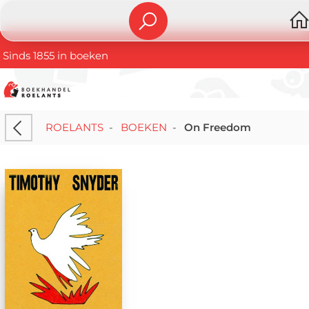
Sinds 1855 in boeken
ROELANTS
-
BOEKEN
-
On Freedom