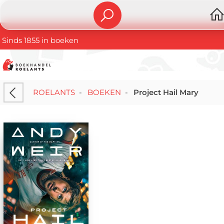
Sinds 1855 in boeken
ROELANTS
-
BOEKEN
-
Project Hail Mary