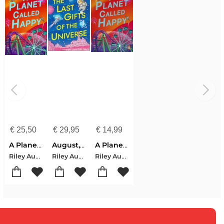
€
25,50
€
29,95
€
14,99
A Planet Called Happy
August, R: Last Gifts of the Universe
A Planet Called Happy
Riley August
Riley August
Riley August