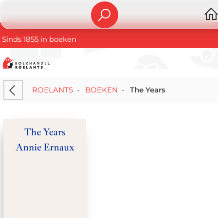
Sinds 1855 in boeken
ROELANTS
-
BOEKEN
-
The Years