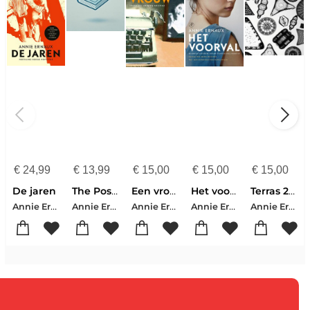
€
24,99
€
13,99
€
15,00
€
15,00
€
15,00
De jaren
The Possession
Een vrouw
Het voorval
Terras 21 'Jungle'
Annie Ernaux
Annie Ernaux
Annie Ernaux
Annie Ernaux
Annie Ernaux-Mário-Henrique Leiria-Marieke Lucas Rijneveld