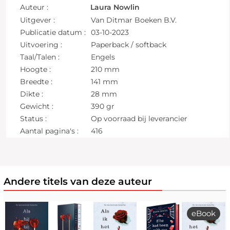
Auteur :
Laura Nowlin
Uitgever :
Van Ditmar Boeken B.V.
Publicatie datum :
03-10-2023
Uitvoering :
Paperback / softback
Taal/Talen :
Engels
Hoogte :
210 mm
Breedte :
141 mm
Dikte :
28 mm
Gewicht :
390 gr
Status :
Op voorraad bij leverancier
Aantal pagina's :
416
Andere titels van deze auteur
eBook