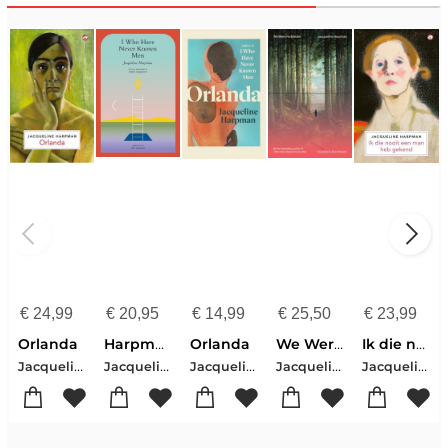
€
24,99
€
20,95
€
14,99
€
25,50
€
23,99
Orlanda
Harpman, J: I Who Have Never Known Men
Orlanda
We Were Forbidden
Ik die nooit een man heb gekend
Jacqueline Harpman
Jacqueline Harpman
Jacqueline Harpman
Jacqueline Harpman
Jacqueline Harpman