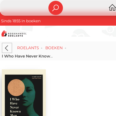
Sinds 1855 in boeken
ROELANTS
-
BOEKEN
-
I Who Have Never Known Men