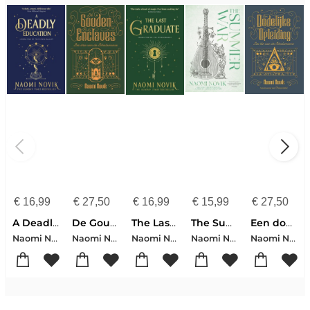
€
16,99
€
27,50
€
16,99
€
15,99
€
27,50
A Deadly Education
De Gouden Enclaves
The Last Graduate
The Summer War
Een dodelijke opleiding
Naomi Novik
Naomi Novik
Naomi Novik
Naomi Novik
Naomi Novik