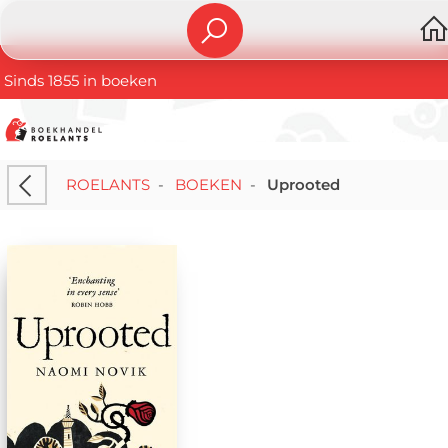
Sinds 1855 in boeken
ROELANTS
-
BOEKEN
-
Uprooted