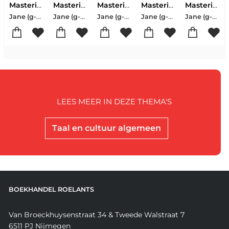
Mastering Arabic Script: A Guide To Handwriting
Mastering Arabic 2 Activity Book
Mastering Arabic 2
Mastering Arabic Grammar
Mastering Arabic 1
Jane (g-and-w Publishing Wightwick-Mahmoud (g-and-w Publishing Gaafar
Jane (g-and-w Publishing Wightwick-Mahmoud (g-and-w Publishing Gaafar
Jane (g-and-w Publishing Wightwick-Mahmoud (g-and-w Publishing Gaafar
Jane (g-and-w Publishing Wightwick-Mahmoud (g-and-w Publishing Gaafar
Jane (g-and-w Publishing Wightwick-Mahmoud (g-and-w Publishing Gaafar
LEES MEER IN DEZE THEMA'S
Taal en cultuur algemeen
BOEKHANDEL ROELANTS
Van Broeckhuysenstraat 34 & Tweede Walstraat 7
6511 PJ Nijmegen