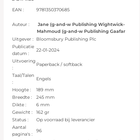
EAN :
9781350370685
Auteur :
Jane (g-and-w Publishing Wightwick-
Mahmoud (g-and-w Publishing Gaafar
Uitgever :
Bloomsbury Publishing Plc
Publicatie
22-01-2024
datum :
Uitvoering
Paperback / softback
:
Taal/Talen
Engels
:
Hoogte :
189 mm
Breedte :
245 mm
Dikte :
6 mm
Gewicht :
162 gr
Status :
Op voorraad bij leverancier
Aantal
96
pagina's :