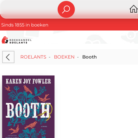
Sinds 1855 in boeken
ROELANTS
-
BOEKEN
-
Booth