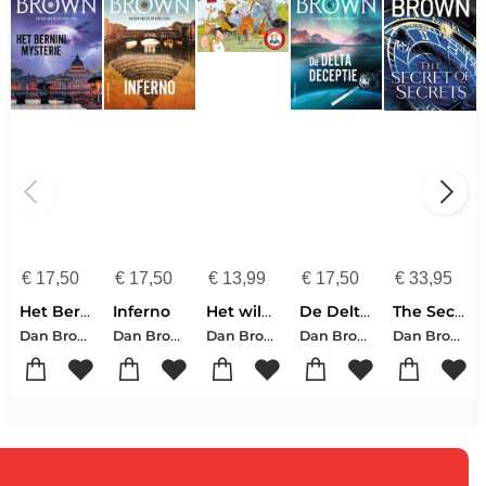
€
17,50
€
17,50
€
13,99
€
17,50
€
33,95
Het Bernini Mysterie
Inferno
Het wilde dierenorkest
De Delta deceptie
The Secret of Secrets
Dan Brown
Dan Brown
Dan Brown
Dan Brown
Dan Brown