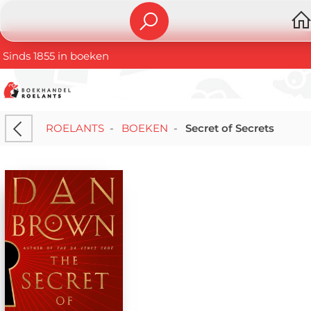
Sinds 1855 in boeken
ROELANTS
-
BOEKEN
-
Secret of Secrets