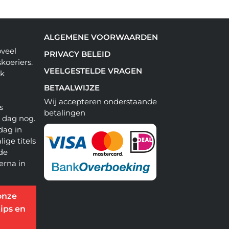
ALGEMENE VOORWAARDEN
oveel
PRIVACY BELEID
koeriers.
VEELGESTELDE VRAGEN
ok
BETAALWIJZE
Wij accepteren onderstaande
s
betalingen
e dag nog.
dag in
lige titels
 de
erna in
onze
ips en