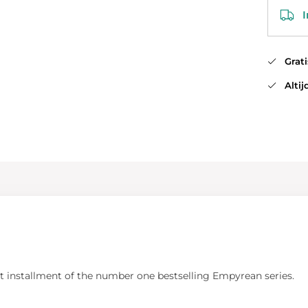
In
Gratis
Altijd
 installment of the number one bestselling Empyrean series.