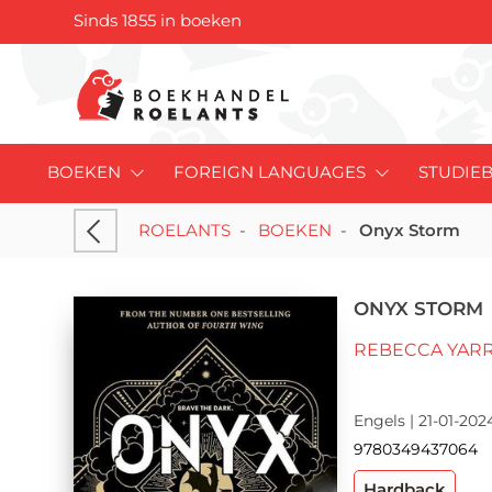
Sinds 1855 in boeken
BOEKEN
FOREIGN LANGUAGES
STUDIE
ROELANTS
-
BOEKEN
-
Onyx Storm
ONYX STORM
REBECCA YAR
Engels | 21-01-202
9780349437064
Hardback