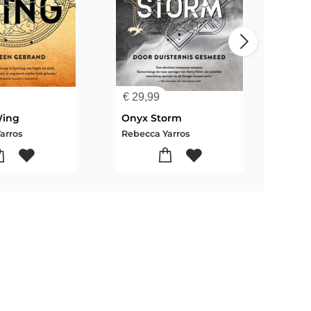
€
29,99
€
14
Wing
Onyx Storm
Iron
arros
Rebecca Yarros
Rebe