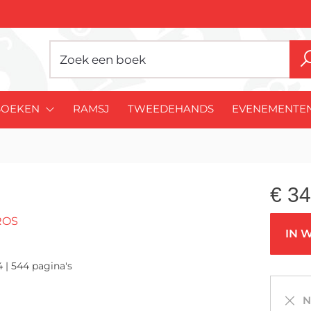
BOEKEN
RAMSJ
TWEEDEHANDS
EVENEMENTE
€
34
ROS
IN 
4 | 544 pagina's
Ni