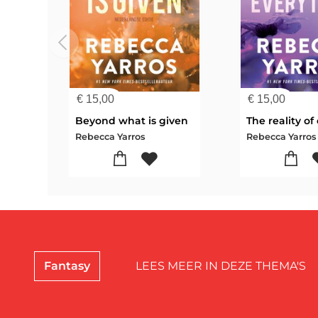
€
15,00
€
15,00
Beyond what is given
Rebecca Yarros
Rebecca Yarros
Fantasy
LEES MEER IN DEZE THEMA'S