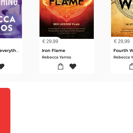
€
29,99
€
29,99
The reality of everything
Iron Flame
Fourth 
Rebecca Yarros
Rebecca Y