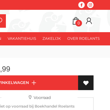
0
N
VAKANTIEHUIS
ZAKELIJK
OVER ROELANTS
,99
WINKELWAGEN
Voorraad
et op voorraad bij Boekhandel Roelants