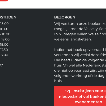
STIJDEN
BEZORGEN
Wij versturen onze boeken z
 18.00
mogelijk met de Velocity-fiets
 18.00
In Nijmegen willen we zelf o
- 18.00
weleens langsfietsen.
- 18.00
 18.00
Indien het boek op voorraad i
 17.30
verzenden wij veelal dezelfd
 17.00
Die heeft u dan de volgende 
huis. Vrijwel alle Nederlandsta
/7
die niet op voorraad zijn, zijn
volgende werkdag of de dag 
huis.
Inschrijven voor 
nieuwsbrief vol boekent
evenementen