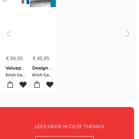
€
94,50
€
40,95
Valuepack: Design Patterns:elements Of Reusable Object-oriented Software With Applying Uml And Patterns:an Introduction To Object-oriented Analysis And Design And Iterative Development
Design Patterns
Erich Gamma-Richard Helm-Ralph Johnson-John Vlissides-Craig Larman
Erich Gamma-Richard Helm-Ralph Johnson-John Vlissides
LEES MEER IN DEZE THEMA'S