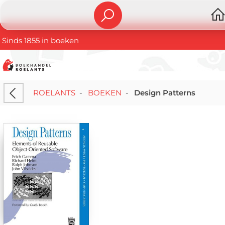
Sinds 1855 in boeken
ROELANTS
-
BOEKEN
-
Design Patterns