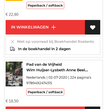
Paperback / softback
€
22,90
IN WINKELWAGEN
Niet op voorraad bij Boekhandel Roelants
In de boekhandel in 2 dagen
Pad van de Vrijheid
Wim Huijser-Lysbeth Anne Beels-Harry Harsema-Bauke Huisman
Nederlands | 02-07-2020 | 224 pagina's
9789492474315
Paperback / softback
€
18,50