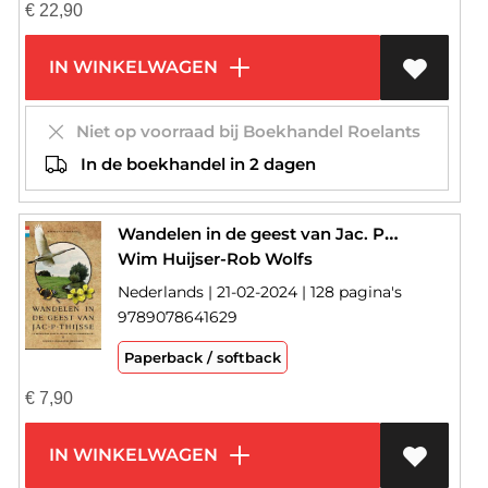
€
22,90
IN WINKELWAGEN
Niet op voorraad bij Boekhandel Roelants
In de boekhandel in 2 dagen
Wandelen in de geest van Jac. P. Thijsse
Wim Huijser-Rob Wolfs
Nederlands | 21-02-2024 | 128 pagina's
9789078641629
Paperback / softback
€
7,90
IN WINKELWAGEN