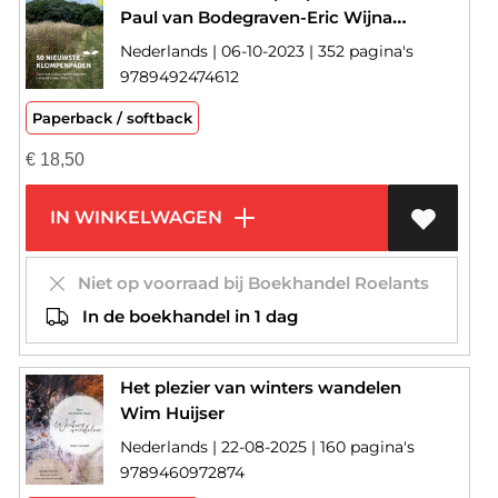
Paul van Bodegraven-Eric Wijnacker-Ellen Luijks-Jeroen Bosch-Jan van Coeverden-Jelle de Gruijter-Harry Harsema-Rob Hoekstra-Krijno Horlings-Wim Huijser-Carlo Vos
Nederlands | 06-10-2023 | 352 pagina's
9789492474612
Paperback / softback
€
18,50
IN WINKELWAGEN
Niet op voorraad bij Boekhandel Roelants
In de boekhandel in 1 dag
Het plezier van winters wandelen
Wim Huijser
Nederlands | 22-08-2025 | 160 pagina's
9789460972874