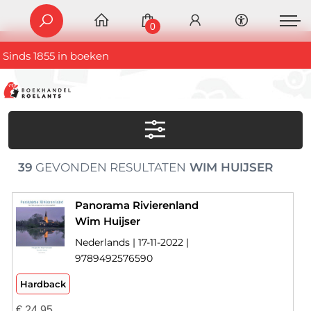
0
Sinds 1855 in boeken
39
GEVONDEN RESULTATEN
WIM HUIJSER
Panorama Rivierenland
Wim Huijser
Nederlands | 17-11-2022 |
9789492576590
Hardback
€
24,95