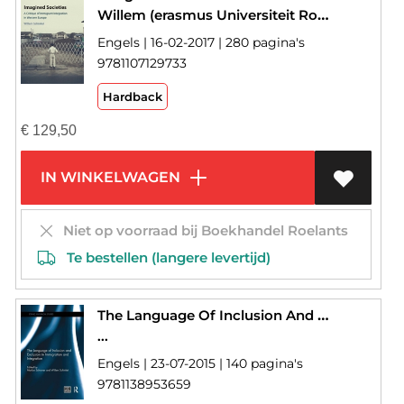
Willem (erasmus Universiteit Rotterdam) Schinkel
Engels | 16-02-2017 | 280 pagina's
9781107129733
Hardback
€
129,50
IN WINKELWAGEN
Niet op voorraad bij Boekhandel Roelants
Te bestellen (langere levertijd)
The Language Of Inclusion And Exclusion In Immigration And Integration
...
Engels | 23-07-2015 | 140 pagina's
9781138953659