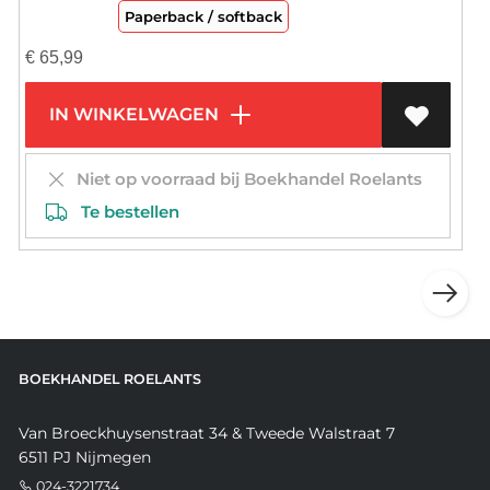
Paperback / softback
€
65,99
IN WINKELWAGEN
Niet op voorraad bij Boekhandel Roelants
Te bestellen
BOEKHANDEL ROELANTS
Van Broeckhuysenstraat 34 & Tweede Walstraat 7
6511 PJ Nijmegen
024-3221734