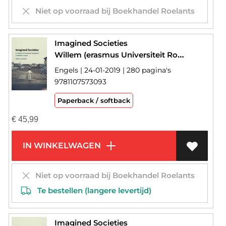
Niet op voorraad bij Boekhandel Roelants
Imagined Societies
Willem (erasmus Universiteit Rotterdam) Schinkel
Engels | 24-01-2019 | 280 pagina's
9781107573093
Paperback / softback
€
45,99
IN WINKELWAGEN
Niet op voorraad bij Boekhandel Roelants
Te bestellen (langere levertijd)
Imagined Societies