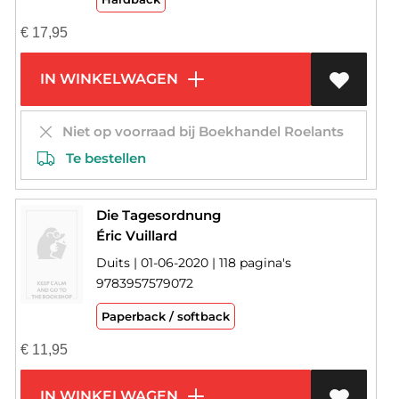
€
17,95
IN WINKELWAGEN
Niet op voorraad bij Boekhandel Roelants
Te bestellen
Die Tagesordnung
Éric Vuillard
Duits | 01-06-2020 | 118 pagina's
9783957579072
Paperback / softback
€
11,95
IN WINKELWAGEN