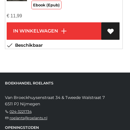
Ebook (Epub)
€
11,99
IN WINKELWAGEN
Beschikbaar
BOEKHANDEL ROELANTS
Van Broeckhuysenstraat 34 & Tweede Walstraat 7
6511 PJ Nijmegen
024-3221734
roelants@roelants.nl
OPENINGSTIJDEN