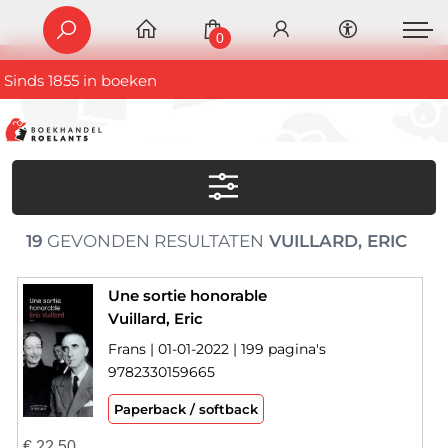
0
Sinds 1855 in boeken
19
GEVONDEN RESULTATEN
VUILLARD, ERIC
Une sortie honorable
Vuillard, Eric
Frans | 01-01-2022 | 199 pagina's
9782330159665
Paperback / softback
€
22,50