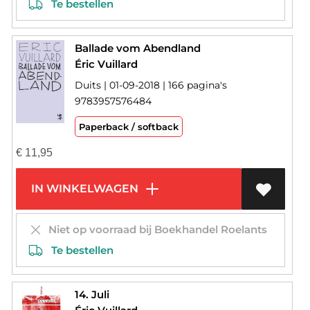
Te bestellen
Ballade vom Abendland
Éric Vuillard
Duits | 01-09-2018 | 166 pagina's
9783957576484
Paperback / softback
€
11,95
IN WINKELWAGEN
Niet op voorraad bij Boekhandel Roelants
Te bestellen
14. Juli