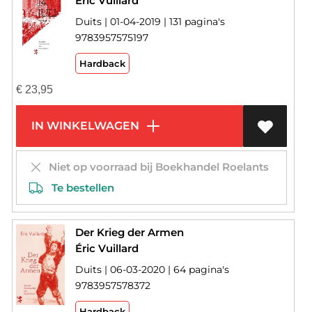
Éric Vuillard
Duits | 01-04-2019 | 131 pagina's
9783957575197
Hardback
€
23,95
IN WINKELWAGEN
Niet op voorraad bij Boekhandel Roelants
Te bestellen
Der Krieg der Armen
Éric Vuillard
Duits | 06-03-2020 | 64 pagina's
9783957578372
Hardback