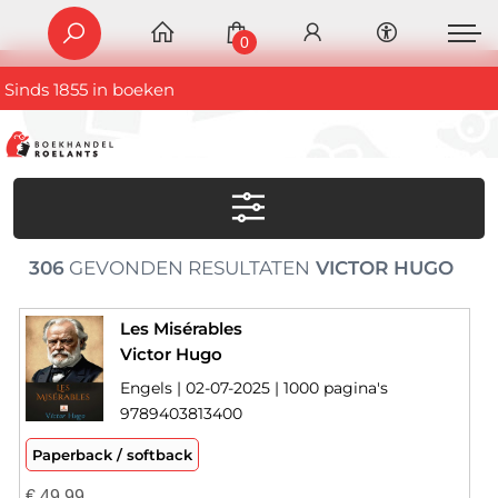
0
Sinds 1855 in boeken
306
GEVONDEN RESULTATEN
VICTOR HUGO
Les Misérables
Victor Hugo
Engels | 02-07-2025 | 1000 pagina's
9789403813400
Paperback / softback
€
49,99