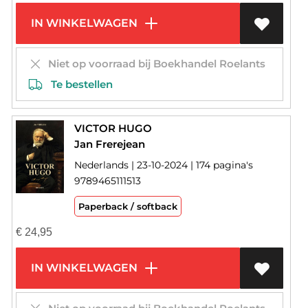
IN WINKELWAGEN
Niet op voorraad bij Boekhandel Roelants
Te bestellen
VICTOR HUGO
Jan Frerejean
Nederlands | 23-10-2024 | 174 pagina's
9789465111513
Paperback / softback
€
24,95
IN WINKELWAGEN