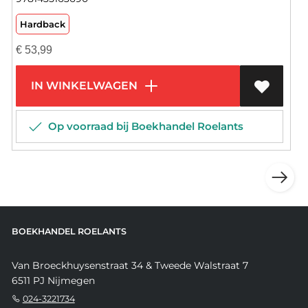
Hardback
€
53,99
IN WINKELWAGEN
Op voorraad bij Boekhandel Roelants
BOEKHANDEL ROELANTS
Van Broeckhuysenstraat 34 & Tweede Walstraat 7
6511 PJ Nijmegen
024-3221734