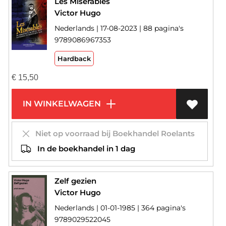
Les Misérables
Victor Hugo
Nederlands | 17-08-2023 | 88 pagina's
9789086967353
Hardback
€
15,50
IN WINKELWAGEN
Niet op voorraad bij Boekhandel Roelants
In de boekhandel in 1 dag
Zelf gezien
Victor Hugo
Nederlands | 01-01-1985 | 364 pagina's
9789029522045