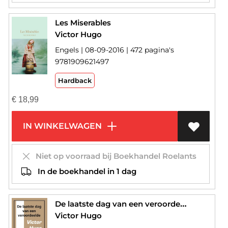
Les Miserables
Victor Hugo
Engels | 08-09-2016 | 472 pagina's
9781909621497
Hardback
€
18,99
IN WINKELWAGEN
Niet op voorraad bij Boekhandel Roelants
In de boekhandel in 1 dag
De laatste dag van een veroordeelde
Victor Hugo