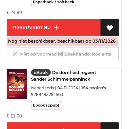
Paperback / softback
€
24,99
RESERVEER NU
Nog niet beschikbaar, beschikbaar op 03/11/2026
Niet op voorraad bij Boekhandel Roelants
eBook
De domheid regeert
Sander Schimmelpenninck
Nederlands | 04-11-2024 | 184 pagina's
9789493254503
Ebook (Epub)
€
11,00