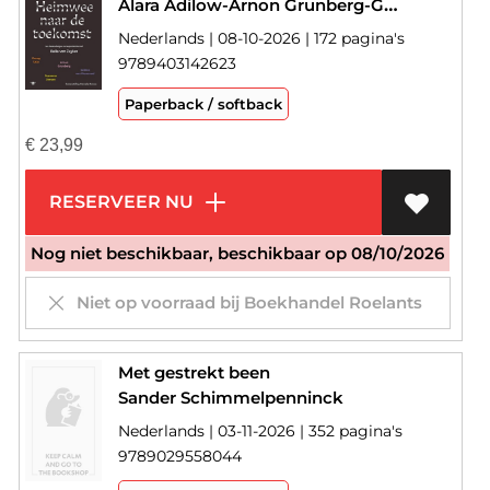
Alara Adilow-Arnon Grunberg-Gunay Uslu-René Boomkens-Sabine van Wesemael-Sander Schimmelpenninck-Suzanna Jansen
Nederlands | 08-10-2026 | 172 pagina's
9789403142623
Paperback / softback
€
23,99
RESERVEER NU
Nog niet beschikbaar, beschikbaar op 08/10/2026
Niet op voorraad bij Boekhandel Roelants
Met gestrekt been
Sander Schimmelpenninck
Nederlands | 03-11-2026 | 352 pagina's
9789029558044