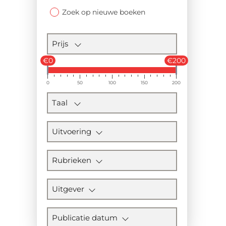
Zoek op nieuwe boeken
Prijs
€0
€200
0
50
100
150
200
Taal
Uitvoering
Rubrieken
Uitgever
Publicatie datum