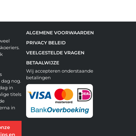
ALGEMENE VOORWAARDEN
oveel
PRIVACY BELEID
koeriers.
VEELGESTELDE VRAGEN
ok
BETAALWIJZE
Wij accepteren onderstaande
s
betalingen
e dag nog.
dag in
lige titels
 de
erna in
onze
ips en