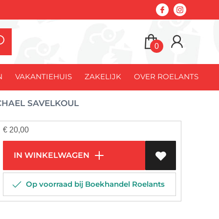
0
N
VAKANTIEHUIS
ZAKELIJK
OVER ROELANTS
CHAEL SAVELKOUL
€
20,00
IN WINKELWAGEN
Op voorraad bij Boekhandel Roelants