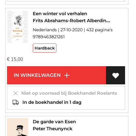
Een winter vol verhalen
Frits Abrahams-Robert Alberdingk Thijm-Maarten Asscher-Abdelkader Benali-Merijn de Boer-Jan Brokken-Peter Buwalda-Jeroen Brouwers-Thera Coppens-Adriaan van Dis-Jessica Durlacher-Maarten 't Hart-Wim Hazeu-Maria Heiden-Bas Heijne-Daniela Hooghiemstra-Ronald Giphart-Jaap Goedegebuure-Arnon Grunberg-Jeroen van Kan-Wim Kayzer-Anton Korteweg-Gerard van Lennep-Marita Mathijsen-Nicolaas Matsier-Nelleke Noordervliet-Cees Nooteboom-Max Pam-Carel Peeters-Jean Pierre Rawie-Jannie Regnerus-Wanda Reisel-Mark Schaevers-Gijs Scholten van Aschat-Jaap Scholten-Jan Siebelink-Rosita Steenbeek-Kees Verheul-Thomas Verbogt-Ben Verbong-Marjoleine de Vos-Mathilde Waye-Tommy Wieringa
Nederlands | 27-10-2020 | 432 pagina's
9789463821261
Hardback
€
15,00
IN WINKELWAGEN
Niet op voorraad bij Boekhandel Roelants
In de boekhandel in 1 dag
De garde van Esen
Peter Theunynck