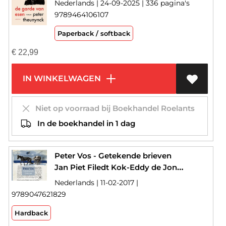
Nederlands | 24-09-2025 | 336 pagina's
9789464106107
Paperback / softback
€
22,99
IN WINKELWAGEN
Niet op voorraad bij Boekhandel Roelants
In de boekhandel in 1 dag
Peter Vos - Getekende brieven
Jan Piet Filedt Kok-Eddy de Jongh
Nederlands | 11-02-2017 |
9789047621829
Hardback