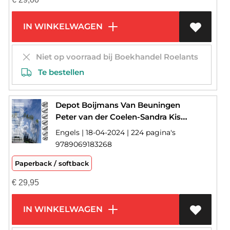
IN WINKELWAGEN
Niet op voorraad bij Boekhandel Roelants
Te bestellen
Depot Boijmans Van Beuningen
Peter van der Coelen-Sandra Kisters-Sjarel Ex
Engels | 18-04-2024 | 224 pagina's
9789069183268
Paperback / softback
€
29,95
IN WINKELWAGEN