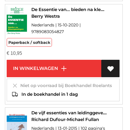
De Essentie van... bieden na kleuropeningen
Berry Westra
Nederlands | 15-10-2020 |
9789083054827
Paperback / softback
€
10,95
IN WINKELWAGEN
Niet op voorraad bij Boekhandel Roelants
In de boekhandel in 1 dag
De vijf essenties van leidinggeven aan een PLG
Richard Dufour-Michael Fullan
Nederlands | 13-01-2015 | 102 pagina's