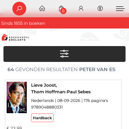
0
Sinds 1855 in boeken
64
GEVONDEN RESULTATEN
PETER VAN ES
Lieve Joost,
Thom Hoffman-Paul Sebes
Nederlands | 08-09-2026 | 176 pagina's
9789048880331
Hardback
€
23,99