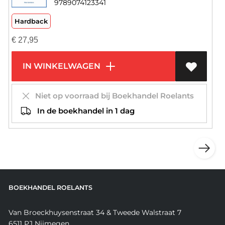
9789074123341
Hardback
€
27,95
IN WINKELWAGEN
Niet op voorraad bij Boekhandel Roelants
In de boekhandel in 1 dag
BOEKHANDEL ROELANTS
Van Broeckhuysenstraat 34 & Tweede Walstraat 7
6511 PJ Nijmegen