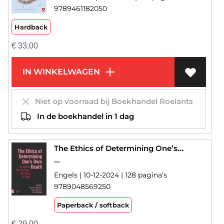
9789461182050
Hardback
€
33,00
IN WINKELWAGEN
Niet op voorraad bij Boekhandel Roelants
In de boekhandel in 1 dag
The Ethics of Determining One’s Own Death
...
Engels | 10-12-2024 | 128 pagina's
9789048569250
Paperback / softback
€
29,00