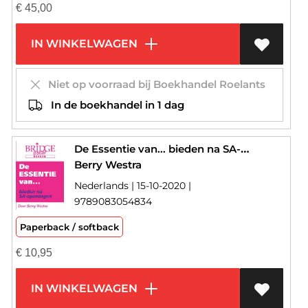
€
45,00
IN WINKELWAGEN
Niet op voorraad bij Boekhandel Roelants
In de boekhandel in 1 dag
De Essentie van... bieden na SA-openingen
Berry Westra
Nederlands | 15-10-2020 |
9789083054834
Paperback / softback
€
10,95
IN WINKELWAGEN