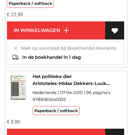
Paperback / softback
€
22,99
IN WINKELWAGEN
Niet op voorraad bij Boekhandel Roelants
In de boekhandel in 1 dag
Het politieke dier
Aristoteles-Midas Dekkers-Luuk van Middelaar
Nederlands | 07-04-2010 | 96 pagina's
9789065540355
Paperback / softback
€
9,90