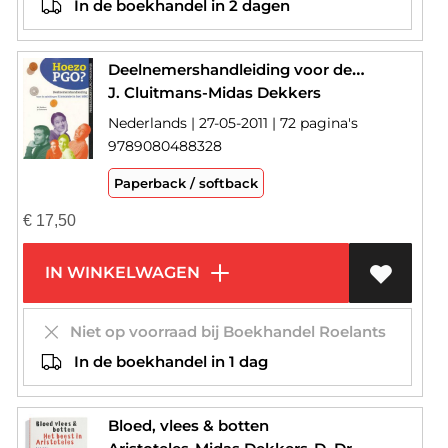
In de boekhandel in 2 dagen
Deelnemershandleiding voor de opleidingen Economie in het MBO Hoezo PGO?
J. Cluitmans-Midas Dekkers
Nederlands | 27-05-2011 | 72 pagina's
9789080488328
Paperback / softback
€
17,50
IN WINKELWAGEN
Niet op voorraad bij Boekhandel Roelants
In de boekhandel in 1 dag
Bloed, vlees & botten