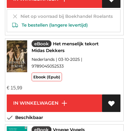
Niet op voorraad bij Boekhandel Roelants
Te bestellen (langere levertijd)
eBook
Het menselijk tekort
Midas Dekkers
Nederlands | 03-10-2025 |
9789045052533
Ebook (Epub)
€
15,99
IN WINKELWAGEN
Beschikbaar
eBook
Vroege Vogels