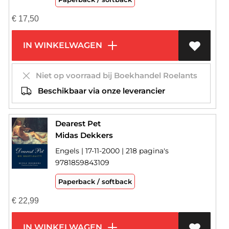
€
17,50
IN WINKELWAGEN
Niet op voorraad bij Boekhandel Roelants
Beschikbaar via onze leverancier
Dearest Pet
Midas Dekkers
Engels | 17-11-2000 | 218 pagina's
9781859843109
Paperback / softback
€
22,99
IN WINKELWAGEN