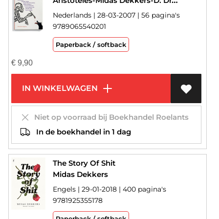
Aristoteles-Midas Dekkers-D. Draaisma
Nederlands | 28-03-2007 | 56 pagina's
9789065540201
Paperback / softback
€
9,90
IN WINKELWAGEN
Niet op voorraad bij Boekhandel Roelants
In de boekhandel in 1 dag
The Story Of Shit
Midas Dekkers
Engels | 29-01-2018 | 400 pagina's
9781925355178
Paperback / softback