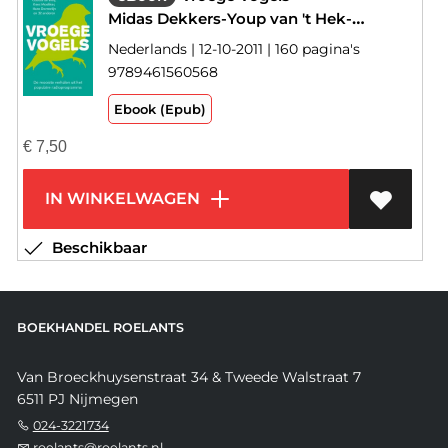
Midas Dekkers-Youp van 't Hek-Claudia de Breij-Maarten 't Hart-Hans Dorrestijn
Nederlands | 12-10-2011 | 160 pagina's
9789461560568
Ebook (Epub)
€
7,50
IN WINKELWAGEN
Beschikbaar
BOEKHANDEL ROELANTS
Van Broeckhuysenstraat 34 & Tweede Walstraat 7
6511 PJ Nijmegen
024-3221734
roelants@roelants.nl