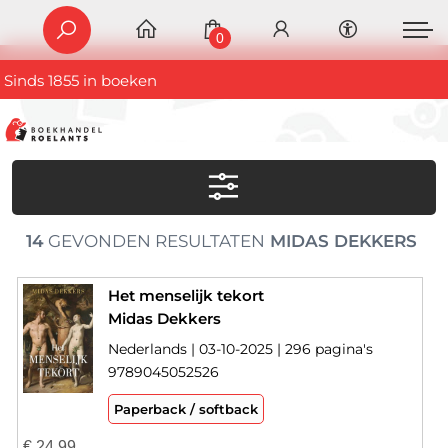
0
Sinds 1855 in boeken
14
GEVONDEN RESULTATEN
MIDAS DEKKERS
Het menselijk tekort
Midas Dekkers
Nederlands | 03-10-2025 | 296 pagina's
9789045052526
Paperback / softback
€
24,99