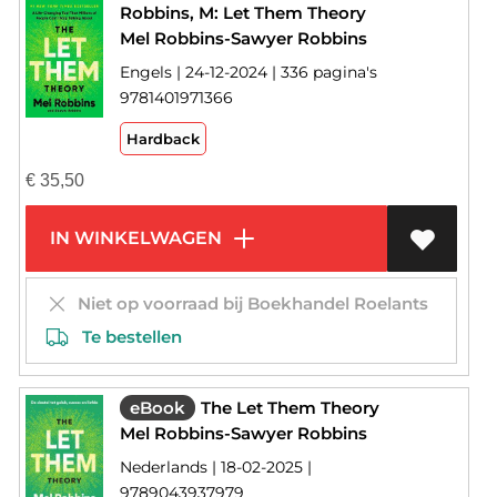
Robbins, M: Let Them Theory
Mel Robbins-Sawyer Robbins
Engels | 24-12-2024 | 336 pagina's
9781401971366
Hardback
€
35,50
IN WINKELWAGEN
Niet op voorraad bij Boekhandel Roelants
Te bestellen
eBook
The Let Them Theory
Mel Robbins-Sawyer Robbins
Nederlands | 18-02-2025 |
9789043937979